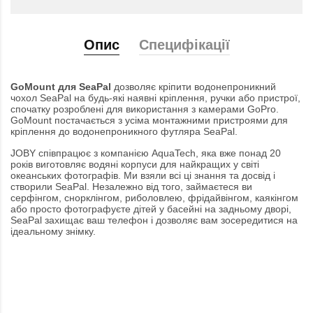
Опис
Специфікації
GoMount для SeaPal
дозволяє кріпити водонепроникний
чохол SeaPal на будь-які наявні кріплення, ручки або пристрої,
спочатку розроблені для використання з камерами GoPro.
GoMount постачається з усіма монтажними пристроями для
кріплення до водонепроникного футляра SeaPal.
JOBY співпрацює з компанією AquaTech, яка вже понад 20
років виготовляє водяні корпуси для найкращих у світі
океанських фотографів. Ми взяли всі ці знання та досвід і
створили SeaPal. Незалежно від того, займаєтеся ви
серфінгом, снорклінгом, риболовлею, фрідайвінгом, каякінгом
або просто фотографуєте дітей у басейні на задньому дворі,
SeaPal захищає ваш телефон і дозволяє вам зосередитися на
ідеальному знімку.