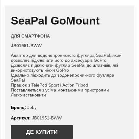
SeaPal GoMount
ДЛЯ СМАРТФОНА
JB01951-BWW
Адаптер для водонепроникного футляра SeaPal, який
дозволяє підключати його до аксесуарів GoPro
Дозволяє підключати футляр SeaPal до штативів, які
використовують ніжки GoPro
Ідеально підходить до водонепроникного футляра
SeaPal
Працює з TelePod Sport і Action Tripod
Поставляється з усіма монтажними пристроями
Легко встановити
Бренд:
Joby
Артикул:
JB01951-BWW
ДЕ КУПИТИ