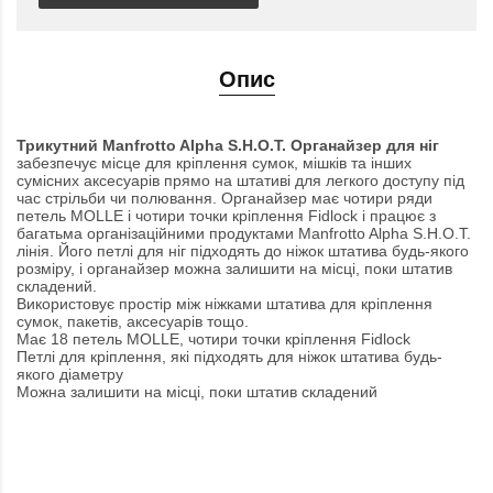
Опис
Трикутний Manfrotto Alpha S.H.O.T. Органайзер для ніг
забезпечує місце для кріплення сумок, мішків та інших
сумісних аксесуарів прямо на штативі для легкого доступу під
час стрільби чи полювання. Органайзер має чотири ряди
петель MOLLE і чотири точки кріплення Fidlock і працює з
багатьма організаційними продуктами Manfrotto Alpha S.H.O.T.
лінія. Його петлі для ніг підходять до ніжок штатива будь-якого
розміру, і органайзер можна залишити на місці, поки штатив
складений.
Використовує простір між ніжками штатива для кріплення
сумок, пакетів, аксесуарів тощо.
Має 18 петель MOLLE, чотири точки кріплення Fidlock
Петлі для кріплення, які підходять для ніжок штатива будь-
якого діаметру
Можна залишити на місці, поки штатив складений