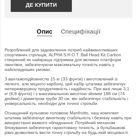
ДЕ КУПИТИ
Опис
Специфікації
Розроблений для задоволення потреб найвимогливіших
спортивних стрільців, ALPHA S.H.O.T. Ball Head Kit Carbon
створений як найкраща підтримка для великих платформ
гвинтівок, забезпечуючи максимальну точність навіть у
найскладніших умовах.
З вантажопідйомністю 15 кг (33 фунти) і виготовлений із
легкого, але міцного карбону, цей набір штатива забезпечує
неперевершену продуктивність і надійність. При вазі лише 3,1
кг (6,8 фунта) і з максимальною висотою зйомки 188 см (74
дюйми) і діаметром труби 30 см, він забезпечує стабільність і
універсальність, необхідні для точної стрільби.
Оснащений кульовою головкою Manfrotto, наш комплект
штатива забезпечує виняткову стабільність і безпеку навіть при
використанні важкого обладнання. Потрійний механізм
блокування забезпечує гарантовану точність, а бульбашкові
рівні дозволяють вести точну стрільбу на будь-якій місцевості.