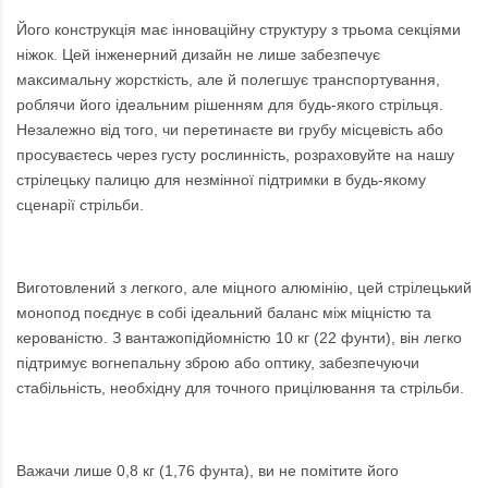
Його конструкція має інноваційну структуру з трьома секціями
ніжок. Цей інженерний дизайн не лише забезпечує
максимальну жорсткість, але й полегшує транспортування,
роблячи його ідеальним рішенням для будь-якого стрільця.
Незалежно від того, чи перетинаєте ви грубу місцевість або
просуваєтесь через густу рослинність, розраховуйте на нашу
стрілецьку палицю для незмінної підтримки в будь-якому
сценарії стрільби.
Виготовлений з легкого, але міцного алюмінію, цей стрілецький
монопод поєднує в собі ідеальний баланс між міцністю та
керованістю. З вантажопідйомністю 10 кг (22 фунти), він легко
підтримує вогнепальну зброю або оптику, забезпечуючи
стабільність, необхідну для точного прицілювання та стрільби.
Важачи лише 0,8 кг (1,76 фунта), ви не помітите його