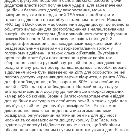
додає структурне посилення основі рюкзака, забезпечуючи
додаткові властивості поглинання ударів. Для забезпечення
ще більш безпечного досвіду використання, можна
використовувати затверджений TSA замок, щоб закрити
головне відділення на застібку зі сталевим тягачем. Рюкзак
PRO Light Backloader має безпечний задній доступ до повністю
обшитого вкладишу для фотообладнання з налаштовуваним
внутрішнім організатором. Для повноцінного фотографування
рюкзак Backloader M має велику вмісткість і вміщує 2-3
цифрові фотокамери з повнокадровими дзеркальними або
бездзеркальними камерами з горизонтальним гріпом у
головному відділенні, а також кілька об'єктивів. Внутрішня
організація може бути налаштована в різних варіантах
зберігання завдяки рухомій внутрішній панелі, яка дозволяє
розділити внутрішнє простір на два додаткові способи: верхнє
відділення може бути відведено на 20% для особистих речей і
легкого доступу через швидке верхнє відкриття, а решта 80% -
для фотообладнання, або, зворотно, 80% - для особистих
речей і 20% - для фотообладнання. Верхній доступ слугує
альтернативою для доступу до найбільше використовуваних
камер або об'єктивів. Ззовні є багатокомпартиментний відділ
для дрібних аксесуарів та особистих речей, а також відділ для
ноутбука, який вміщує ноутбук розміром 15". Рюкзак має
двостороннє підключення для штатива зі зменшеними
розмірами, регульований наплічний ремінь для зручності
носіння та сонцезахисну та дощову кришку DuoFace, яка
відштовхує вологу і відбиває сонячне світло, щоб зберігати
обладнання прохолодним і сухим протягом усього дня. Рюкзак