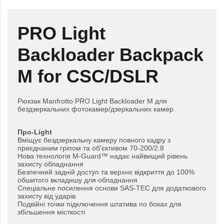
PRO Light
Backloader Backpack
M for CSC/DSLR
Рюкзак Manfrotto PRO Light Backloader M для
бездзеркальних фотокамер/дзеркальних камер
Про-Light
Вміщує бездзеркальну камеру повного кадру з
приєднаним гріпом та об'єктивом 70-200/2.8
Нова технологія M-Guard™ надає найвищий рівень
захисту обладнання
Безпечний задній доступ та верхнє відкриття до 100%
обшитого вкладишу для обладнання
Спеціальне посилення основи SAS-TEC для додаткового
захисту від ударів
Подвійні точки підключення штатива по боках для
збільшення місткості