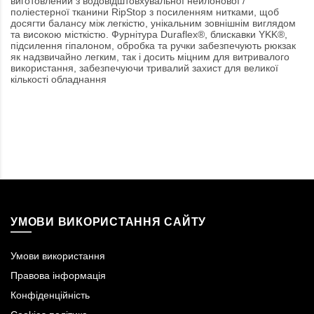
виготовлений з водовідштовхувальної нейлонової /
поліестерної тканини RipStop з посиленням нитками, щоб
досягти балансу між легкістю, унікальним зовнішнім виглядом
та високою місткістю. Фурнітура Duraflex®, блискавки YKK®,
підсилення гіпалоном, обробка та ручки забезпечують рюкзак
як надзвичайно легким, так і досить міцним для витривалого
використання, забезпечуючи тривалий захист для великої
кількості обладнання
УМОВИ ВИКОРИСТАННЯ САЙТУ
Умови використання
Правова інформація
Конфіденційність