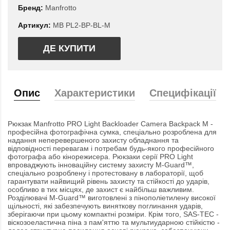
Бренд:
Manfrotto
Артикул:
MB PL2-BP-BL-M
ДЕ КУПИТИ
Опис
Характеристики
Специфікації
Рюкзак Manfrotto PRO Light Backloader Camera Backpack M -
професійна фотографічна сумка, спеціально розроблена для
надання неперевершеного захисту обладнання та
відповідності перевагам і потребам будь-якого професійного
фотографа або кінорежисера. Рюкзаки серії PRO Light
впроваджують інноваційну систему захисту M-Guard™,
спеціально розроблену і протестовану в лабораторії, щоб
гарантувати найвищий рівень захисту та стійкості до ударів,
особливо в тих місцях, де захист є найбільш важливим.
Розділювачі M-Guard™ виготовлені з пінополіетилену високої
щільності, які забезпечують виняткову поглинання ударів,
зберігаючи при цьому компактні розміри. Крім того, SAS-TEC -
віскозоеластична піна з пам'яттю та мультиударною стійкістю -