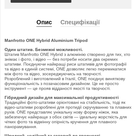
Опис
Специфікації
Manfrotto ONE Hybrid Aluminium Tripod
Один штатив. Безмежні можливості.
Штатив Manfrotto ONE Hybrid з алюмінію створено для тих, хто
знімає і фото, і відео — без потреби носити два окремих
штативи. Поєднуючи найкращі риси штативів для фотографії
та відео в єдиній системі, ONE дозволяє легко перемикатися
між фото та відео, зосереджуючись на творчості.
Розроблений і виготовлений в Італії, ONE поєднує виняткову
функціональність з позачасовим дизайном. Це не просто
інструмент — це прояв відданості якості та творчості.
Гібридний дизайн для максимальної продуктивності
Традиційні фото-штативи орієнтовані на стабільність, тоді як
відео-штативи розроблені для протидії скручуванню та плавних
рухів. ONE представляє унікальну нову форму ніжок, яка
забезпечує найкраще з обох світів — ідеальну жорсткість для
чітких фото та відмінну опірність кручення для плавного
панорамування.
Швидкий, надійний та готовий до творчості