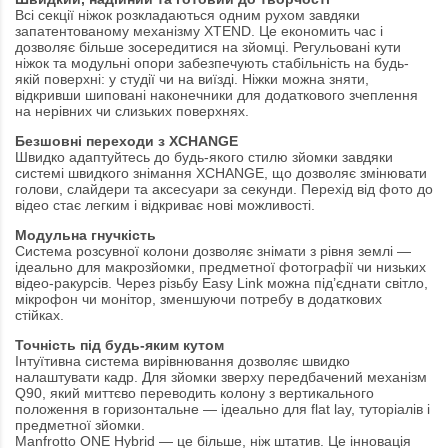
Всі секції ніжок розкладаються одним рухом завдяки
запатентованому механізму XTEND. Це економить час і
дозволяє більше зосередитися на зйомці. Регульовані кути
ніжок та модульні опори забезпечують стабільність на будь-
якій поверхні: у студії чи на виїзді. Ніжки можна зняти,
відкривши шиповані наконечники для додаткового зчеплення
на нерівних чи слизьких поверхнях.
Безшовні переходи з XCHANGE
Швидко адаптуйтесь до будь-якого стилю зйомки завдяки
системі швидкого знімання XCHANGE, що дозволяє змінювати
голови, слайдери та аксесуари за секунди. Перехід від фото до
відео стає легким і відкриває нові можливості.
Модульна гнучкість
Система розсувної колони дозволяє знімати з рівня землі —
ідеально для макрозйомки, предметної фотографії чи низьких
відео-ракурсів. Через різьбу Easy Link можна під’єднати світло,
мікрофон чи монітор, зменшуючи потребу в додаткових
стійках.
Точність під будь-яким кутом
Інтуїтивна система вирівнювання дозволяє швидко
налаштувати кадр. Для зйомки зверху передбачений механізм
Q90, який миттєво переводить колону з вертикального
положення в горизонтальне — ідеально для flat lay, туторіалів і
предметної зйомки.
Manfrotto ONE Hybrid — це більше, ніж штатив. Це інновація